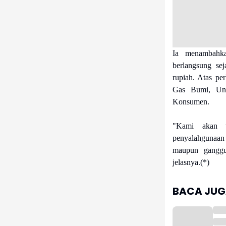
Ia menambahkan
berlangsung se
rupiah. Atas pe
Gas Bumi, Und
Konsumen.
"Kami akan t
penyalahgunaan
maupun ganggu
jelasnya.(*)
BACA JUGA