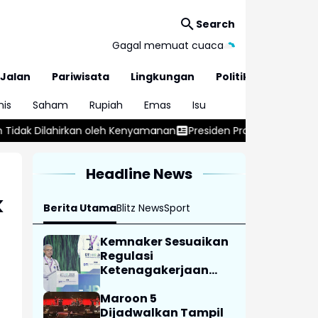
Search
Gagal memuat cuaca
Jalan
Pariwisata
Lingkungan
Politik
nis
Saham
Rupiah
Emas
Isu
h Kenyamanan
Presiden Prabowo Tegaskan Jadikan Sepak Bola C
Headline News
k
Berita Utama
Blitz News
Sport
Kemnaker Sesuaikan
Regulasi
Ketenagakerjaan
Hadapi Dinamika
Dunia Kerja
Maroon 5
Dijadwalkan Tampil