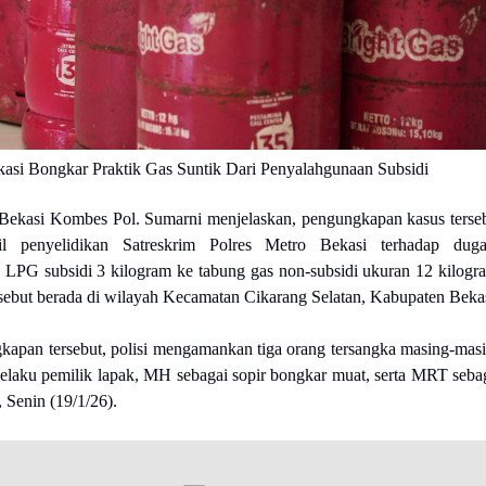
kasi Bongkar Praktik Gas Suntik Dari Penyalahgunaan Subsidi
Bekasi Kombes Pol. Sumarni menjelaskan, pengungkapan kasus terse
il penyelidikan Satreskrim Polres Metro Bekasi terhadap dug
 LPG subsidi 3 kilogram ke tabung gas non-subsidi ukuran 12 kilogr
ersebut berada di wilayah Kecamatan Cikarang Selatan, Kabupaten Bekas
apan tersebut, polisi mengamankan tiga orang tersangka masing-mas
selaku pemilik lapak, MH sebagai sopir bongkar muat, serta MRT seba
, Senin (19/1/26).