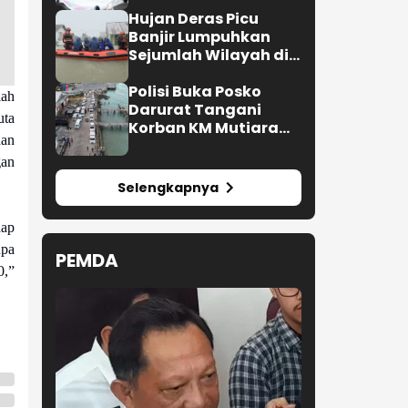
Makanan di
Jayapura
Hujan Deras Picu
Banjir Lumpuhkan
Sejumlah Wilayah di
Kota Padang
Polisi Buka Posko
lah
Darurat Tangani
uta
Korban KM Mutiara
dan
Sentosa 2
gan
Selengkapnya
ap
upa
PEMDA
0,”