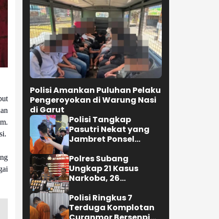
Polisi Amankan Puluhan Pelaku
but
Pengeroyokan di Warung Nasi
di Garut
aan
Polisi Tangkap
am.
Pasutri Nekat yang
i.
Jambret Ponsel
Remaja di
ing
Ujungberung
Polres Subang
Bandung
Ungkap 21 Kasus
gai
Narkoba, 26
Tersangka
Diamankan dan Sabu
Polisi Ringkus 7
146 Gram Disita
Terduga Komplotan
Curanmor Bersenpi