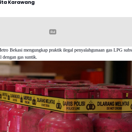
rita Karawang
Metro Bekasi mengungkap praktik ilegal penyalahgunaan gas LPG subs
l dengan gas suntik.