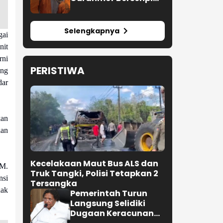
Rakitan, 18 Motor
Curian Disita
Selengkapnya
gai
nit
rni
PERISTIWA
ung
dar
kan
ian
Kecelakaan Maut Bus ALS dan
M.
Truk Tangki, Polisi Tetapkan 2
nsi
Tersangka
hak
Pemerintah Turun
Langsung Selidiki
Dugaan Keracunan