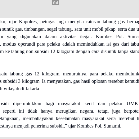
aku, ujar Kapolres, petugas juga menyita ratusan tabung gas berba
 suntik gas, timbangan, segel tabung, satu unit mobil pikap, serta dua u
am yang digunakan dalam aktivitas ilegal. Kombes Pol. Suma
 modus operandi para pelaku adalah memindahkan isi gas dari tab
am ke tabung non-subsidi 12 kilogram dengan cara disuntik tanpa stan
satu tabung gas 12 kilogram, menurutnya, para pelaku membutuh
 subsidi 3 kilogram. Ia menyatakan, gas hasil oplosan tersebut kemud
h wilayah di Jakarta.
sidi diperuntukkan bagi masyarakat kecil dan pelaku UMK
 seperti ini tidak hanya merugikan negara, tetapi juga berpote
langkaan, membahayakan keselamatan masyarakat serta merebut 
stinya menjadi penerima subsidi,” ujar Kombes Pol. Sumarni.