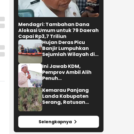
Mendagri: Tambahan Dana
Alokasi Umum untuk 79 Daerah
Capai Rp3,7 Triliun
Hujan Deras Picu
Banjir Lumpuhkan
Sejumlah Wilayah di
Kota Padang
Ini Jawab KDM,
Pemprov Ambil Alih
Penuh
Penyelenggaraan
MTQ 2027
Kemarau Panjang
Landa Kabupaten
Serang, Ratusan
Hektare Sawah
Kekeringan
Selengkapnya