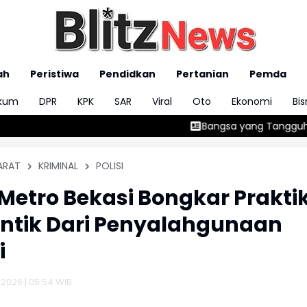
ah
Peristiwa
Pendidkan
Pertanian
Pemda
kum
DPR
KPK
SAR
Viral
Oto
Ekonomi
Bis
Bangsa yang Tangguh Tidak Dilahirkan ole
ARAT
KRIMINAL
POLISI
 Metro Bekasi Bongkar Prakti
ntik Dari Penyalahgunaan
i
 2026 | 05:54 WIB