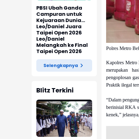
PBSI Ubah Ganda
Campuran untuk
Kejuaraan Dunia
2026
Leo/Daniel Juara
Taipei Open 2026
Leo/Daniel
Melangkah ke Final
Polres Metro Be
Taipei Open 2026
Kapolres Metro 
Selengkapnya
merupakan has
pengoplosan gas
Praktik ilegal t
Blitz Terkini
“Dalam pengungk
berinisial RKA 
kenek,” jelasnya