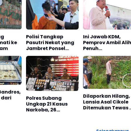
ug
Polisi Tangkap
Ini Jawab KDM,
mati ke
Pasutri Nekat yang
Pemprov Ambil Ali
lam
Jambret Ponsel
Penuh
Remaja di
Penyelenggaraan
Ujungberung
MTQ 2027
Bandung
 Bandros,
Dilaporkan Hilang,
 dari
Polres Subang
Lansia Asal Cikole
Ungkap 21 Kasus
Ditemukan Tewas 
Narkoba, 26
Sukaraja Sukabum
Tersangka
Diamankan dan
Sabu 146 Gram
Selengkapnya