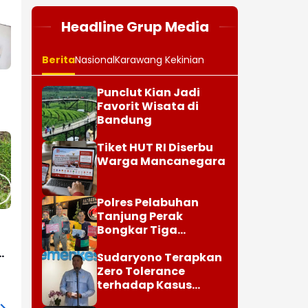
Headline Grup Media
Berita
Nasional
Karawang Kekinian
Punclut Kian Jadi
h
Favorit Wisata di
Bandung
Tiket HUT RI Diserbu
Warga Mancanegara
Polres Pelabuhan
Tanjung Perak
Bongkar Tiga
Jaringan Narkoba di
di
Surabaya
Sudaryono Terapkan
i
Zero Tolerance
terhadap Kasus
Keracunan Program