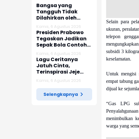
Bangsa yang
Tangguh Tidak
Dilahirkan oleh
Selain para pel
Kenyamanan
Kamis, 6 Agustus 2026
ukuran, peralatan
Presiden Prabowo
telepon gengg
Tegaskan Jadikan
mengungkapkan,
Sepak Bola Contoh
Evaluasi
subsidi 3 kilogr
Kamis, 6 Agustus 2026
Lagu Ceritanya
keselamatan.
Jatuh Cinta,
Terinspirasi Jeje
Untuk mengisi 
saat Bertemu
Kamis, 6 Agustus 2026
empat tabung gas
Perempuan Cantik
dijual ke sejumla
Selengkapnya
“Gas LPG sub
Penyalahgunaan
menimbulkan ke
warga yang seme