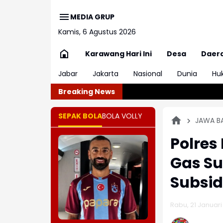
MEDIA GRUP
Kamis, 6 Agustus 2026
Karawang Hari Ini
Desa
Daer
Jabar
Jakarta
Nasional
Dunia
Hu
Breaking News
SEPAK BOLA
BOLA VOLLY
JAWA B
Polres
Gas Su
Subsid
Rabu, 21 Januari