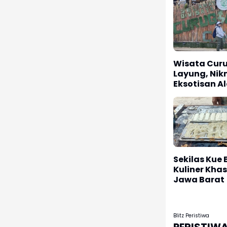
Wisata Cur
Layung, Nik
Eksotisan A
Sekilas Kue
Kuliner Khas
Jawa Barat
Blitz Peristiwa