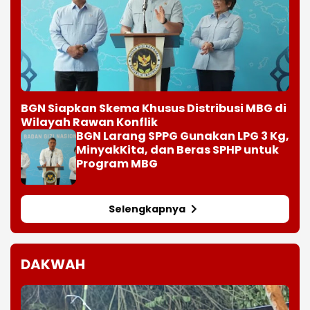
BGN Siapkan Skema Khusus Distribusi MBG di
Wilayah Rawan Konflik
BGN Larang SPPG Gunakan LPG 3 Kg,
MinyakKita, dan Beras SPHP untuk
Program MBG
Selengkapnya
DAKWAH