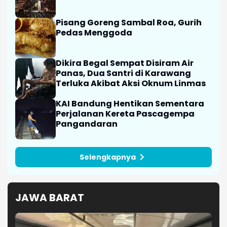
Pisang Goreng Sambal Roa, Gurih
Pedas Menggoda
Dikira Begal Sempat Disiram Air
Panas, Dua Santri di Karawang
Terluka Akibat Aksi Oknum Linmas
KAI Bandung Hentikan Sementara
Perjalanan Kereta Pascagempa
Pangandaran
Selengkapnya
JAWA BARAT