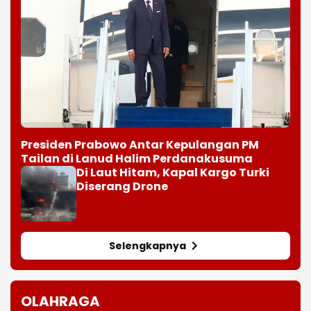
Presiden Prabowo Antar Kepulangan PM
Tailan di Lanud Halim Perdanakusuma
Di Laut Hitam, Kapal Kargo Turki
Diserang Drone
Selengkapnya
OLAHRAGA