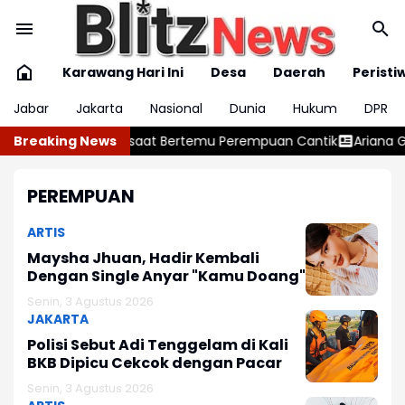
Karawang Hari Ini
Desa
Daerah
Peristi
Jabar
Jakarta
Nasional
Dunia
Hukum
DPR
eje saat Bertemu Perempuan Cantik
Breaking News
Ariana Grande Rehat setelah
PEREMPUAN
ARTIS
Maysha Jhuan, Hadir Kembali
Dengan Single Anyar "Kamu Doang"
Senin, 3 Agustus 2026
JAKARTA
Polisi Sebut Adi Tenggelam di Kali
BKB Dipicu Cekcok dengan Pacar
Senin, 3 Agustus 2026