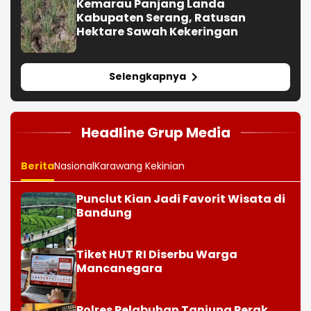
Kemarau Panjang Landa
Kabupaten Serang, Ratusan
Hektare Sawah Kekeringan
Selengkapnya
Headline Grup Media
Berita
Nasional
Karawang Kekinian
Punclut Kian Jadi Favorit Wisata di
Bandung
Tiket HUT RI Diserbu Warga
Mancanegara
Polres Pelabuhan Tanjung Perak