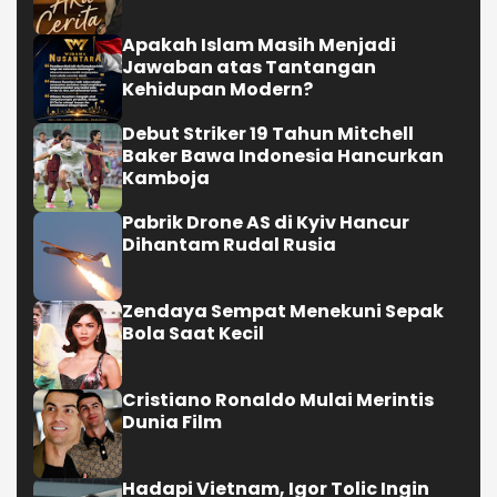
Apakah Islam Masih Menjadi
Jawaban atas Tantangan
Kehidupan Modern?
Debut Striker 19 Tahun Mitchell
Baker Bawa Indonesia Hancurkan
Kamboja
Pabrik Drone AS di Kyiv Hancur
Dihantam Rudal Rusia
Zendaya Sempat Menekuni Sepak
Bola Saat Kecil
Cristiano Ronaldo Mulai Merintis
Dunia Film
Hadapi Vietnam, Igor Tolic Ingin