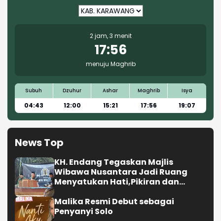
2 jam, 3 menit
17:56
menuju Maghrib
Subuh
Dzuhur
Ashar
Maghrib
Isya
04:43
12:00
15:21
17:56
19:07
News Top
KH. Endang Tegaskan Majlis
Wibawa Nusantara Jadi Ruang
Menyatukan Hati,Pikiran dan
Langkah Membangun Kekuatan
Malika Resmi Debut sebagai
Penyanyi Solo