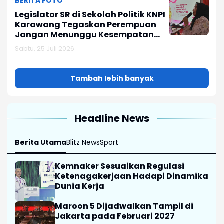
BERITA FOTO
Legislator SR di Sekolah Politik KNPI
Karawang Tegaskan Perempuan
Jangan Menunggu Kesempatan
Tapi Persiapkan Diri!
Sabtu, 25 Juli 2026
Tambah lebih banyak
Headline News
Berita Utama
Blitz News
Sport
Kemnaker Sesuaikan Regulasi
Ketenagakerjaan Hadapi Dinamika
Dunia Kerja
Maroon 5 Dijadwalkan Tampil di
Jakarta pada Februari 2027