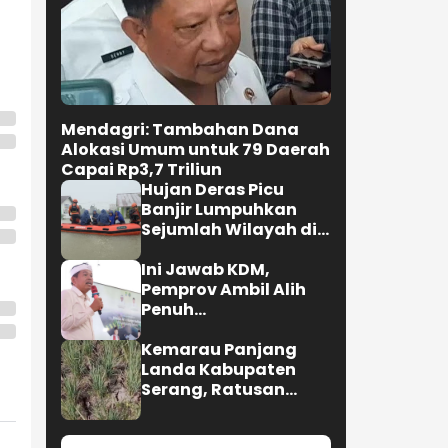
Mendagri: Tambahan Dana
Alokasi Umum untuk 79 Daerah
Capai Rp3,7 Triliun
Hujan Deras Picu
Banjir Lumpuhkan
Sejumlah Wilayah di
Kota Padang
Ini Jawab KDM,
Pemprov Ambil Alih
Penuh
Penyelenggaraan
MTQ 2027
Kemarau Panjang
Landa Kabupaten
Serang, Ratusan
Hektare Sawah
Kekeringan