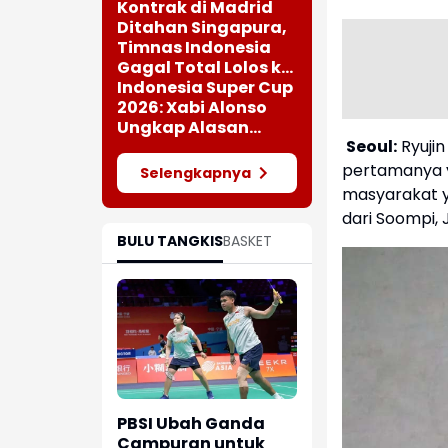
Kontrak di Madrid
Ditahan Singapura,
Timnas Indonesia
Gagal Total Lolos ke
Semifinal AFF 2026
Indonesia Super Cup
2026: Xabi Alonso
Ungkap Alasan
Seoul:
Ryujin
Chelsea Datang ke
Tanah Air
pertamanya yan
Selengkapnya
masyarakat y
dari Soompi, 
BULU TANGKIS
BASKET
PBSI Ubah Ganda
Campuran untuk