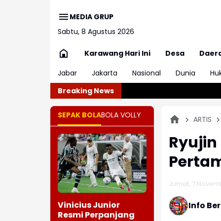
MEDIA GRUP
Sabtu, 8 Agustus 2026
Karawang Hari Ini
Desa
Daer
Jabar
Jakarta
Nasional
Dunia
Hu
Breaking News
SEPAK BOLA
BOLA VOLLY
ARTIS
Ryujin
Perta
Jumat, 7 Novemb
Vinicius Junior
Info Be
Resmi Perpanjang