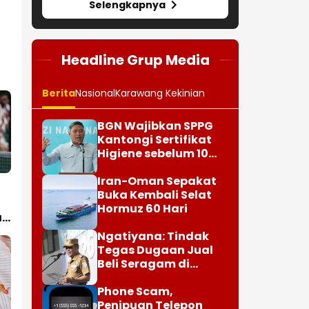
Selengkapnya
Headline Grup Media
Berita
Nasional
Karawang Kekinian
BGN Wajibkan SPPG
Kantongi Sertifikat
Higiene sebelum 10
Agustus
Iran-Oman Sepakat
Buka Kembali Selat
Hormuz 60 Hari
a
Ngatiyana: Tindak
Tegas Dugaan Jual
Beli Seragam di
Sekolah Cimahi
Phone Scam,
Penipuan Telepon