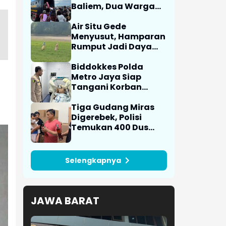
Baliem, Dua Warga
Luka
Air Situ Gede
Menyusut, Hamparan
Rumput Jadi Daya
Tarik Wisatawan
Biddokkes Polda
Metro Jaya Siap
Tangani Korban
Kebakaran Gedung
Bapenda
Tiga Gudang Miras
Digerebek, Polisi
Temukan 400 Dus
dan 1.000 Botol
Kosong
Selengkapnya
JAWA BARAT