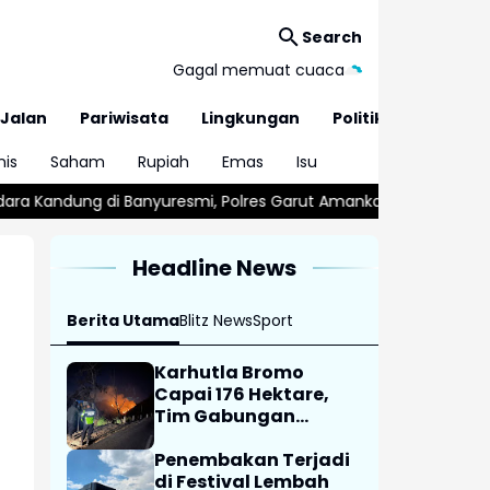
Search
Gagal memuat cuaca
Jalan
Pariwisata
Lingkungan
Politik
nis
Saham
Rupiah
Emas
Isu
esmi, Polres Garut Amankan Tersangka Kurang dari 24 Jam
Se
Headline News
Berita Utama
Blitz News
Sport
Karhutla Bromo
Capai 176 Hektare,
Tim Gabungan
Perkuat Pemadaman
Penembakan Terjadi
di Festival Lembah