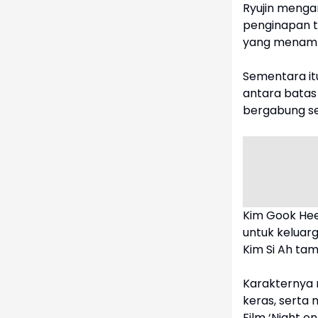
Ryujin mengam
penginapan te
yang menampi
Sementara it
antara batas 
bergabung se
Kim Gook Hee
untuk keluarg
Kim Si Ah tam
Karakternya 
keras, serta 
Film ‘Night o