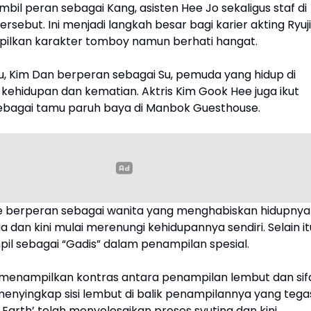
bil peran sebagai Kang, asisten Hee Jo sekaligus staf di
rsebut. Ini menjadi langkah besar bagi karier akting Ryuji
lkan karakter tomboy namun berhati hangat.
u, Kim Dan berperan sebagai Su, pemuda yang hidup di
kehidupan dan kematian. Aktris Kim Gook Hee juga ikut
bagai tamu paruh baya di Manbok Guesthouse.
 berperan sebagai wanita yang menghabiskan hidupnya
a dan kini mulai merenungi kehidupannya sendiri. Selain it
pil sebagai “Gadis” dalam penampilan spesial.
menampilkan kontras antara penampilan lembut dan sif
menyingkap sisi lembut di balik penampilannya yang tega
n Earth’ telah menyelesaikan proses syuting dan kini