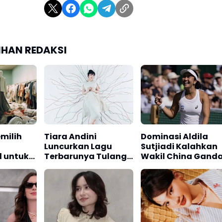
LIHAN REDAKSI
milih
Tiara Andini
Dominasi Aldila
Luncurkan Lagu
Sutjiadi Kalahkan
l untuk
Terbarunya Tulang
Wakil China Gand
dan Nadi
DC Open 2026