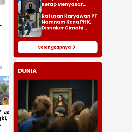
Kerap Menyasar
Target Lansia
Ratusan Karyawan PT
Namnam Kena PHK,
ar
Disnaker Cimahi
Turun Tangan
Selengkapnya
DUNIA
 Bus
ki,
Pemerintah Turun
Hujan Deras Picu Banjir
Langsung Selidiki
Lumpuhkan Sejumlah