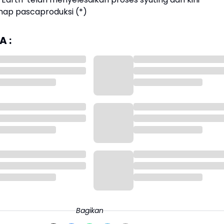
ap pascaproduksi (*)
 :
Bagikan