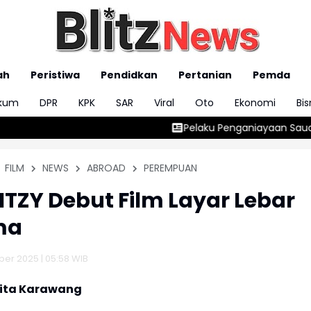
ah
Peristiwa
Pendidkan
Pertanian
Pemda
kum
DPR
KPK
SAR
Viral
Oto
Ekonomi
Bis
Pelaku Penganiayaan Saudara Kandung di Banyur
FILM
NEWS
ABROAD
PEREMPUAN
 ITZY Debut Film Layar Lebar
ma
er 2025 | 05:58 WIB
rita Karawang