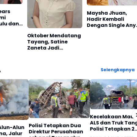
ears
Maysha Jhuan,
smi
Hadir Kembali
ulu dan
Dengan Single Any
"Kamu Doang"
Oktober Mendatang
Tayang, Satine
Zaneta Jadi
Pemeran Utama Film
Siti Si Vampir
A
Selengkapnya
Kecelakaan Maut
ALS dan Truk Tang
Polisi Tetapkan Dua
Alun-Alun
Polisi Tetapkan 2
Direktur Perusahaan
a, Jalur
Tersangka