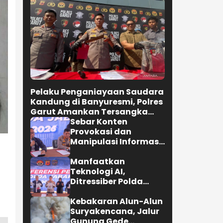
Pelaku Penganiayaan Saudara
Kandung di Banyuresmi, Polres
Garut Amankan Tersangka
Kurang dari 24 Jam
Sebar Konten
Provokasi dan
Manipulasi Informasi
di Media Sosial,Polda
Jabar Ringkus Dua
Manfaatkan
Pria
Teknologi AI,
Ditressiber Polda
Jabar Ungkap Kasus
Ujaran Kebencian
Kebakaran Alun-Alun
Suryakencana, Jalur
Gunung Gede