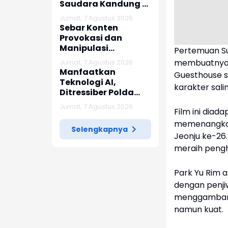
Saudara Kandung di
Banyuresmi, Polres
Jumat, 7 Agustus 2026
Garut Amankan
Sebar Konten
Tersangka Kurang
Provokasi dan
dari 24 Jam
Manipulasi
Pertemuan S
Informasi di Media
membuatnya 
Jumat, 7 Agustus 2026
Sosial,Polda Jabar
Manfaatkan
Guesthouse s
Ringkus Dua Pria
Teknologi AI,
karakter sali
Ditressiber Polda
Jabar Ungkap Kasus
Jumat, 7 Agustus 2026
Film ini diad
Ujaran Kebencian
memenangkan 
Selengkapnya
Jeonju ke-26.
meraih peng
Park Yu Rim 
dengan penji
menggambark
namun kuat.