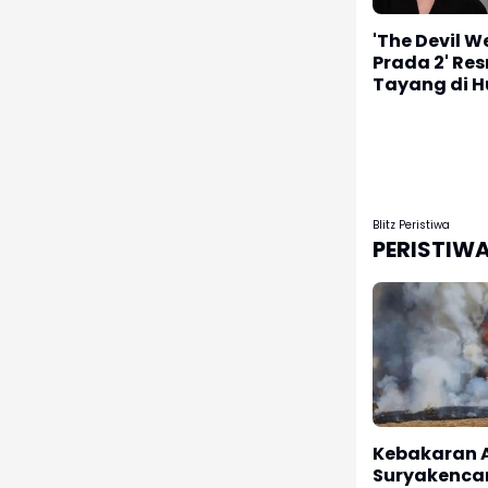
'The Devil W
Prada 2' Re
Tayang di H
Disney
Blitz Peristiwa
PERISTIW
Kebakaran 
Suryakencan