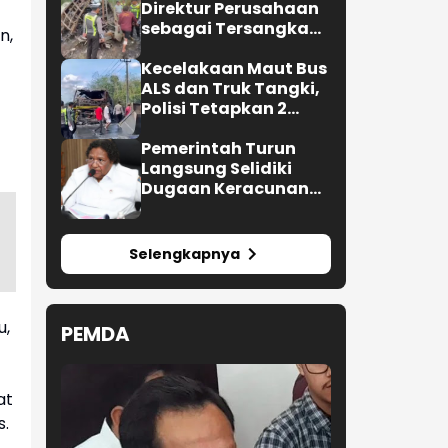
Direktur Perusahaan
sebagai Tersangka
n,
Kecelakaan Maut Bus
ALS di Muratara
Kecelakaan Maut Bus
ALS dan Truk Tangki,
Polisi Tetapkan 2
Tersangka
Pemerintah Turun
Langsung Selidiki
Dugaan Keracunan
Makanan di
Jayapura
Selengkapnya
u,
PEMDA
at
s.