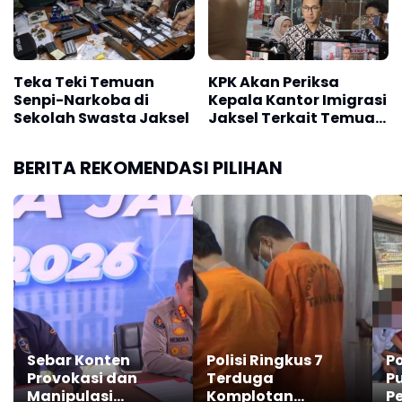
Teka Teki Temuan
KPK Akan Periksa
Senpi-Narkoba di
Kepala Kantor Imigrasi
Sekolah Swasta Jaksel
Jaksel Terkait Temuan
Uang
BERITA REKOMENDASI PILIHAN
Sebar Konten
Polisi Ringkus 7
P
Provokasi dan
Terduga
P
Manipulasi
Komplotan
P