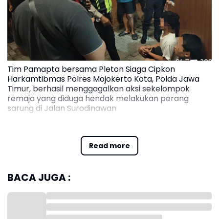
Tim Pamapta bersama Pleton Siaga Cipkon
Harkamtibmas Polres Mojokerto Kota, Polda Jawa
Timur, berhasil menggagalkan aksi sekelompok
remaja yang diduga hendak melakukan perang
sarung di Jalan Surodinawan
Kapolres Mojokerto Kota, AKBP Herdiawan Arifianto,
menjelaskan bahwa kejadian tersebut bermula dari
Read more
laporan masyarakat melalui layanan darurat 110.
Laporan itu langsung ditindaklanjuti oleh tim
BACA JUGA :
gabungan piket Pamapta yang segera menuju lokasi.
“Yang kami amankan dua orang yang terindikasi
sebagai provokator untuk melakukan tawuran,” ujar