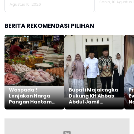
Senin, 10 Agustus 
Agustus 10, 2026
BERITA REKOMENDASI PILIHAN
Waspada !
Bupati Majalengka
P
Lonjakan Harga
Dukung KH Abbas
Ev
Pangan Hantam
Abdul Jamil
N
Pasar Tradisional
sebagai Pahlawan
Pe
di Tanah Air
Nasional
h
C