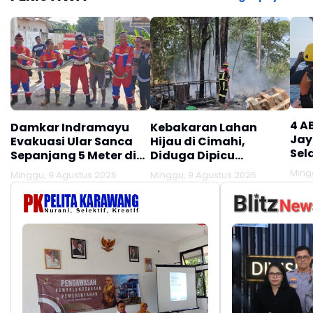
4 A
Damkar Indramayu
Kebakaran Lahan
Jay
Evakuasi Ular Sanca
Hijau di Cimahi,
Sel
Sepanjang 5 Meter di
Diduga Dipicu
Ana
Singajaya
Pembakaran Sampah
Ming
Minggu, 9 Agustus 2026
Minggu, 9 Agustus 2026