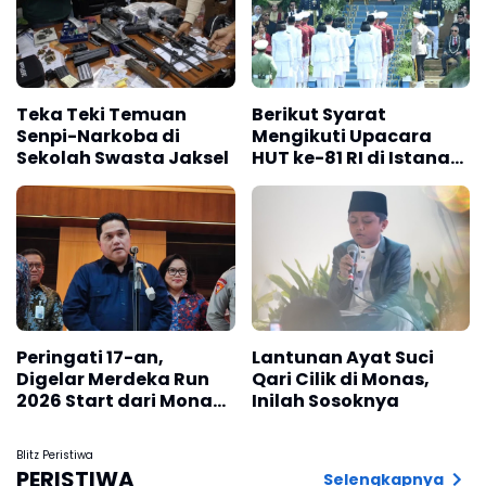
Teka Teki Temuan
Berikut Syarat
Senpi-Narkoba di
Mengikuti Upacara
Sekolah Swasta Jaksel
HUT ke-81 RI di Istana
Merdeka
Peringati 17-an,
Lantunan Ayat Suci
Digelar Merdeka Run
Qari Cilik di Monas,
2026 Start dari Monas
Inilah Sosoknya
dengan Peserta Ribuan
Blitz Peristiwa
PERISTIWA
Selengkapnya