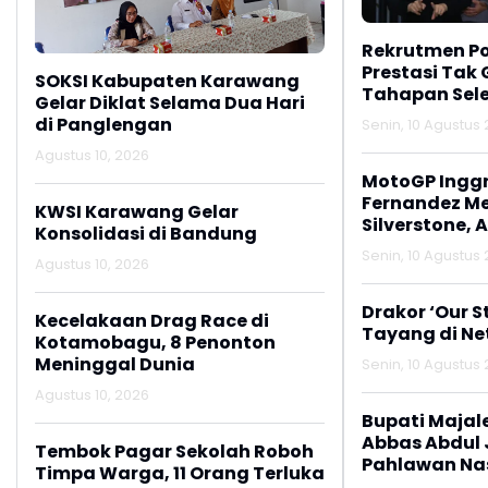
Rekrutmen Pol
Prestasi Tak
SOKSI Kabupaten Karawang
Tahapan Sele
Gelar Diklat Selama Dua Hari
di Panglengan
Senin, 10 Agustus 
Agustus 10, 2026
MotoGP Inggri
Fernandez M
KWSI Karawang Gelar
Silverstone, 
Konsolidasi di Bandung
Podium
Senin, 10 Agustus 
Agustus 10, 2026
Drakor ‘Our St
Kecelakaan Drag Race di
Tayang di Net
Kotamobagu, 8 Penonton
Meninggal Dunia
Senin, 10 Agustus 
Agustus 10, 2026
Bupati Majal
Abbas Abdul 
Tembok Pagar Sekolah Roboh
Pahlawan Na
Timpa Warga, 11 Orang Terluka