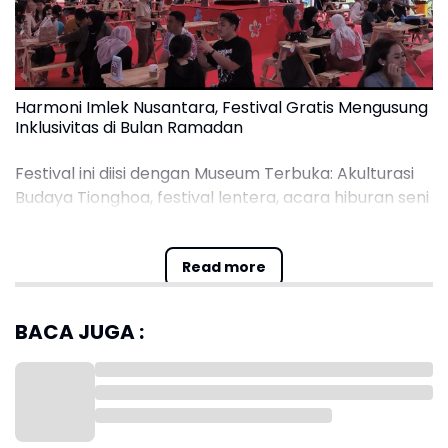
Harmoni Imlek Nusantara, Festival Gratis Mengusung
Inklusivitas di Bulan Ramadan
Festival ini diisi dengan Museum Terbuka: Akulturasi
Budaya Tionghoa, festival lentera, acara hiburan seni
& kreatif, bazar UMKM, dan program cek kesehatan
gratis.
Read more
BACA JUGA :
Wakil Menteri Ekonomi Kreatif sekaligus Ketua Umum
Panitia Festival Imlek Nasional membuka langsung
perayaan ini. Irene mengatakan bahwa Festival