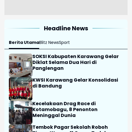
Headline News
Berita Utama
Blitz News
Sport
SOKSI Kabupaten Karawang Gelar
Diklat Selama Dua Hari di
Panglengan
KWSI Karawang Gelar Konsolidasi
di Bandung
Kecelakaan Drag Race di
Kotamobagu, 8 Penonton
Meninggal Dunia
Tembok Pagar Sekolah Roboh