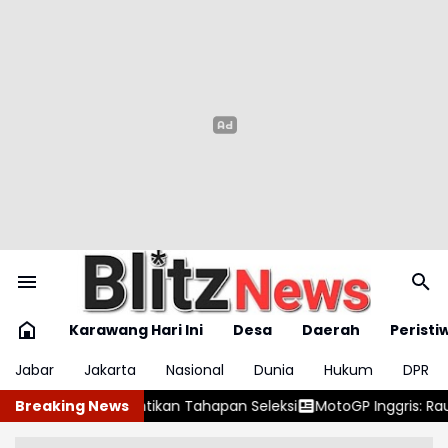
Karawang Hari Ini
Desa
Daerah
Peristi
Jabar
Jakarta
Nasional
Dunia
Hukum
DPR
hapan Seleksi
Breaking News
MotoGP Inggris: Raul Fernandez Menang di Silvers