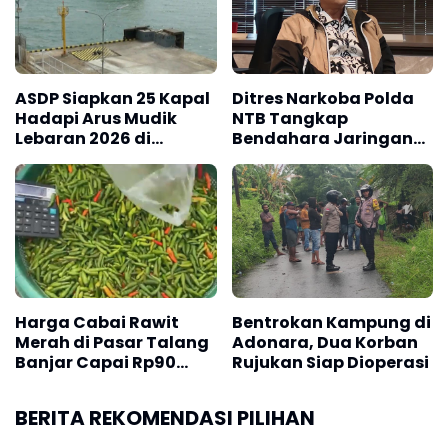
"Saat ini kondisi di lapangan sedang hujan dengan
kecepatan angin mencapai 5 knot. Kami berupaya
melakukan Quick Action agar seluruh korban bisa
ASDP Siapkan 25 Kapal
Ditres Narkoba Polda
dievakuasi dalam keadaan selamat sebelum hari
Hadapi Arus Mudik
NTB Tangkap
semakin gelap," tutur Abdul Malik.(*)
Lebaran 2026 di
Bendahara Jaringan
Lintasan Ketapang–
Ko Erwin
Gilimanuk
Harga Cabai Rawit
Bentrokan Kampung di
Merah di Pasar Talang
Adonara, Dua Korban
Banjar Capai Rp90
Rujukan Siap Dioperasi
Ribu per Kg
BERITA REKOMENDASI PILIHAN