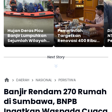
Hujan Deras Picu
Pemerintah
Di
Banjir Lumpuhkan
Targetkan
N
Sejumlah Wilayah
Renovasi 400 Ribu
P
di Kota Padang
Rumah Tak Layak
T
Huni
di
S
Next Story
DAERAH
NASIONAL
PERISTIWA
Banjir Rendam 270 Rumah
di Sumbawa, BNPB
Ingatkan Waspada Cuaca