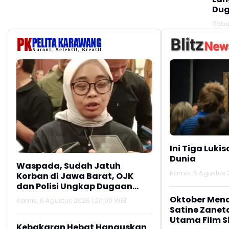
Dug
Mak
Rabu
Ini Tiga Lukis
Dunia
Waspada, Sudah Jatuh
Kamis, 6 Agustus 2
Korban di Jawa Barat, OJK
dan Polisi Ungkap Dugaan
Penipuan Modus Titip Limit
Oktober Men
Kamis, 6 Agustus 2026 | 20:00 WIB
Paylater
Satine Zanet
Utama Film Si
Kebakaran Hebat Hanguskan