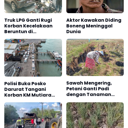
Truk LPG Ganti Rugi
Aktor Kawakan Diding
Korban Kecelakaan
Boneng Meninggal
Beruntun di
Dunia
Leuwipanjang
Bandung
Sawah Mengering,
Polisi Buka Posko
Petani Ganti Padi
Darurat Tangani
dengan Tanaman
Korban KM Mutiara
Hortikultura
Sentosa 2