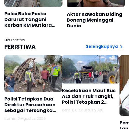
Polisi Buka Posko
Aktor Kawakan Diding
Darurat Tangani
Boneng Meninggal
Korban KM Mutiara
Dunia
Sentosa 2
Blitz Peristiwa
PERISTIWA
Selengkapnya
Kecelakaan Maut Bus
ALS dan Truk Tangki,
Polisi Tetapkan Dua
Polisi Tetapkan 2
Direktur Perusahaan
Tersangka
sebagai Tersangka
Kamis, 6 Agustus 2026
Kecelakaan Maut Bus
Kamis, 6 Agustus 2026
ALS di Muratara
Pem
Lan