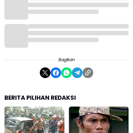
Menyikapi rangkaian bencana tersebut, BNPB
mengimbau masyarakat dan pemerintah daerah
untuk terus meningkatkan kesiapsiagaan terhadap
potensi bencana hidrometeorologi basah.
Apabila terjadi hujan dengan intensitas tinggi dan
durasi lama, warga diimbau melakukan evakuasi
mandiri dan memahami jalur evakuasi yang aman.
Bagikan
Masyarakat yang tinggal di bantaran sungai juga
diminta rutin memantau ketinggian muka air serta
memperbarui informasi cuaca dari lembaga resmi
guna mengurangi risiko yang lebih besar.(*)
BERITA PILIHAN REDAKSI