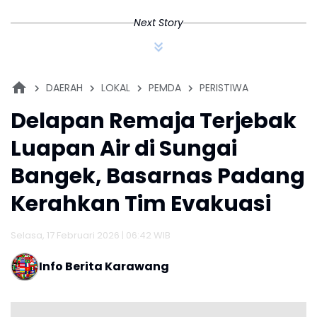
Terluka
di Perairan Pulau
Semau
Next Story
DAERAH
LOKAL
PEMDA
PERISTIWA
Delapan Remaja Terjebak
Luapan Air di Sungai
Bangek, Basarnas Padang
Kerahkan Tim Evakuasi
Selasa, 17 Februari 2026 | 06:42 WIB
Info Berita Karawang