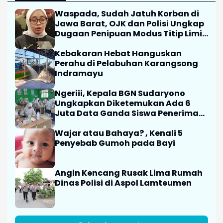
Waspada, Sudah Jatuh Korban di
Jawa Barat, OJK dan Polisi Ungkap
Dugaan Penipuan Modus Titip Limit
Paylater
Kebakaran Hebat Hanguskan
Perahu di Pelabuhan Karangsong
Indramayu
Ngeriii, Kepala BGN Sudaryono
Ungkapkan Diketemukan Ada 6
Juta Data Ganda Siswa Penerima
MBG
Wajar atau Bahaya? , Kenali 5
Penyebab Gumoh pada Bayi
Angin Kencang Rusak Lima Rumah
Dinas Polisi di Aspol Lamteumen