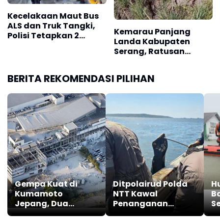
Kecelakaan Maut Bus
ALS dan Truk Tangki,
Kemarau Panjang
Polisi Tetapkan 2
Landa Kabupaten
Tersangka
Serang, Ratusan
Hektare Sawah
Kekeringan
BERITA REKOMENDASI PILIHAN
Gempa Kuat di
Ditpolairud Polda
Hu
Kumamoto
NTT Kawal
B
Jepang, Dua
Penanganan
S
Tewas, Ratusan
Tumpahan Minyak
d