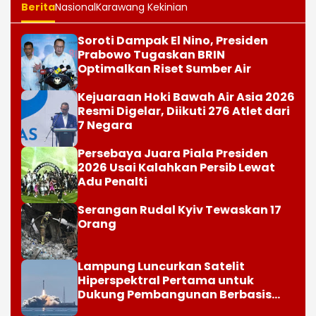
Berita
Nasional
Karawang Kekinian
Soroti Dampak El Nino, Presiden
Prabowo Tugaskan BRIN
Optimalkan Riset Sumber Air
Kejuaraan Hoki Bawah Air Asia 2026
Resmi Digelar, Diikuti 276 Atlet dari
7 Negara
Persebaya Juara Piala Presiden
2026 Usai Kalahkan Persib Lewat
Adu Penalti
Serangan Rudal Kyiv Tewaskan 17
Orang
Lampung Luncurkan Satelit
Hiperspektral Pertama untuk
Dukung Pembangunan Berbasis
Data