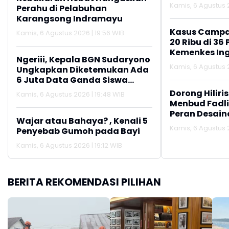
Kamis, 6 Agustus 2
Perahu di Pelabuhan
Karangsong Indramayu
Kasus Campa
Kamis, 6 Agustus 2026 | 19:56 WIB
20 Ribu di 36 
Kemenkes In
Ngeriii, Kepala BGN Sudaryono
Pentingnya I
Kamis, 6 Agustus 2
Ungkapkan Diketemukan Ada
Lanjutan
6 Juta Data Ganda Siswa
Penerima MBG
Dorong Hiliri
Kamis, 6 Agustus 2026 | 19:48 WIB
Menbud Fadli
Peran Desain
Wajar atau Bahaya? , Kenali 5
Wastra ke P
Kamis, 6 Agustus 2
Penyebab Gumoh pada Bayi
Kamis, 6 Agustus 2026 | 19:12 WIB
BERITA REKOMENDASI PILIHAN