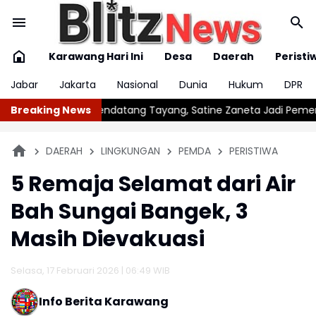
Karawang Hari Ini
Desa
Daerah
Peristi
Jabar
Jakarta
Nasional
Dunia
Hukum
DPR
ang, Satine Zaneta Jadi Pemeran Utama Film Siti Si Vampir
Breaking News
K
DAERAH
LINGKUNGAN
PEMDA
PERISTIWA
5 Remaja Selamat dari Air
Bah Sungai Bangek, 3
Masih Dievakuasi
Selasa, 17 Februari 2026 | 06:49 WIB
Info Berita Karawang