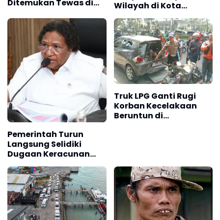
Ditemukan Tewas di
Wilayah di Kota
Sukaraja Sukabumi
Padang
Truk LPG Ganti Rugi
Korban Kecelakaan
Beruntun di
Leuwipanjang
Pemerintah Turun
Bandung
Langsung Selidiki
Dugaan Keracunan
Makanan di Jayapura