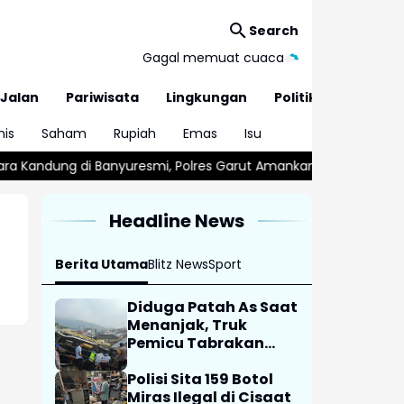
Search
Gagal memuat cuaca
Jalan
Pariwisata
Lingkungan
Politik
nis
Saham
Rupiah
Emas
Isu
yuresmi, Polres Garut Amankan Tersangka Kurang dari 24 Jam
Headline News
Berita Utama
Blitz News
Sport
Diduga Patah As Saat
Menanjak, Truk
Pemicu Tabrakan
Beruntun Enam
Kendaraan di Ciwidey
Polisi Sita 159 Botol
Diselidiki Polisi
Miras Ilegal di Cisaat