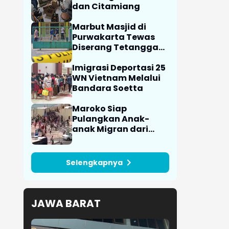
dan Citamiang
Marbut Masjid di
Purwakarta Tewas
Diserang Tetangga
Saat Hendak Azan,
Polisi Amankan
Imigrasi Deportasi 25
Barang Bukti Sajam
WN Vietnam Melalui
Bandara Soetta
Maroko Siap
Pulangkan Anak-
anak Migran dari
Ceuta
Selengkapnya
JAWA BARAT