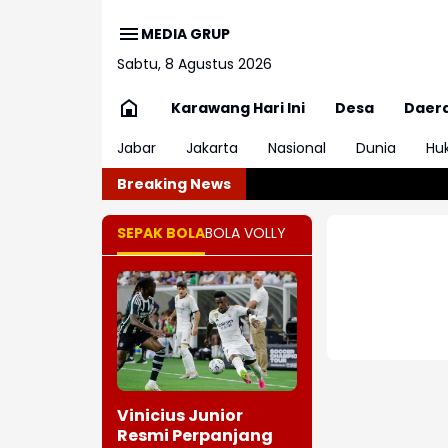
MEDIA GRUP
Sabtu, 8 Agustus 2026
Karawang Hari Ini
Desa
Daer
Jabar
Jakarta
Nasional
Dunia
Hu
Breaking News
SEPAK BOLA
BOLA VOLLY
Vinicius Junior
Resmi Perpanjang