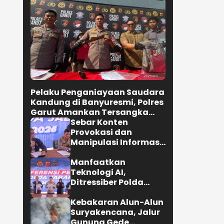
Pelaku Penganiayaan Saudara
Kandung di Banyuresmi, Polres
Garut Amankan Tersangka
Kurang dari 24 Jam
Sebar Konten
Provokasi dan
Manipulasi Informasi
di Media Sosial,Polda
Jabar Ringkus Dua
Manfaatkan
Pria
Teknologi AI,
Ditressiber Polda
Jabar Ungkap Kasus
Ujaran Kebencian
Kebakaran Alun-Alun
Suryakencana, Jalur
Gunung Gede