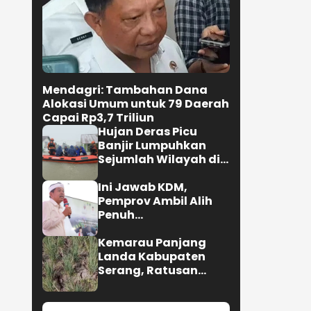
Mendagri: Tambahan Dana
Alokasi Umum untuk 79 Daerah
Capai Rp3,7 Triliun
Hujan Deras Picu
Banjir Lumpuhkan
Sejumlah Wilayah di
Kota Padang
Ini Jawab KDM,
Pemprov Ambil Alih
Penuh
Penyelenggaraan
MTQ 2027
Kemarau Panjang
Landa Kabupaten
Serang, Ratusan
Hektare Sawah
Kekeringan