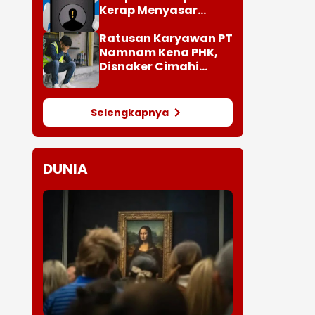
Kerap Menyasar
Target Lansia
Ratusan Karyawan PT
Namnam Kena PHK,
Disnaker Cimahi
Turun Tangan
Selengkapnya
DUNIA