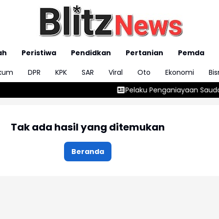
ah
Peristiwa
Pendidkan
Pertanian
Pemda
kum
DPR
KPK
SAR
Viral
Oto
Ekonomi
Bis
Pelaku Penganiayaan Saudara Kandung di Ban
Tak ada hasil yang ditemukan
Beranda