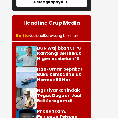
Selengkapnya
Headline Grup Media
Berita
Nasional
Karawang Kekinian
BGN Wajibkan SPPG
Kantongi Sertifikat
Higiene sebelum 10
Agustus
Iran-Oman Sepakat
Buka Kembali Selat
Hormuz 60 Hari
Ngatiyana: Tindak
Tegas Dugaan Jual
Beli Seragam di
Sekolah Cimahi
Phone Scam,
Penipuan Telepon