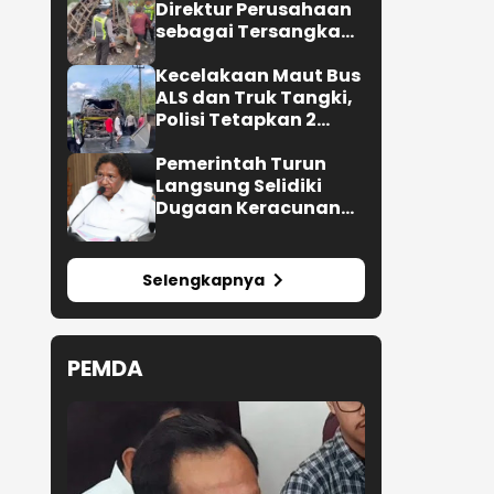
Direktur Perusahaan
sebagai Tersangka
Kecelakaan Maut Bus
ALS di Muratara
Kecelakaan Maut Bus
ALS dan Truk Tangki,
Polisi Tetapkan 2
Tersangka
Pemerintah Turun
Langsung Selidiki
Dugaan Keracunan
Makanan di
Jayapura
Selengkapnya
PEMDA