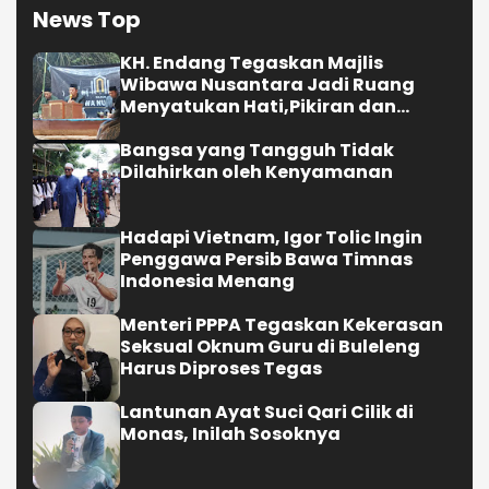
News Top
KH. Endang Tegaskan Majlis
Wibawa Nusantara Jadi Ruang
Menyatukan Hati,Pikiran dan
Langkah Membangun Kekuatan
Bangsa yang Tangguh Tidak
Dilahirkan oleh Kenyamanan
Hadapi Vietnam, Igor Tolic Ingin
Penggawa Persib Bawa Timnas
Indonesia Menang
Menteri PPPA Tegaskan Kekerasan
Seksual Oknum Guru di Buleleng
Harus Diproses Tegas
Lantunan Ayat Suci Qari Cilik di
Monas, Inilah Sosoknya