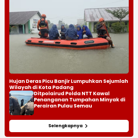
Hujan Deras Picu Banjir Lumpuhkan Sejumlah
Wilayah di Kota Padang
Ditpolairud Polda NTT Kawal
Penanganan Tumpahan Minyak di
Perairan Pulau Semau
Selengkapnya