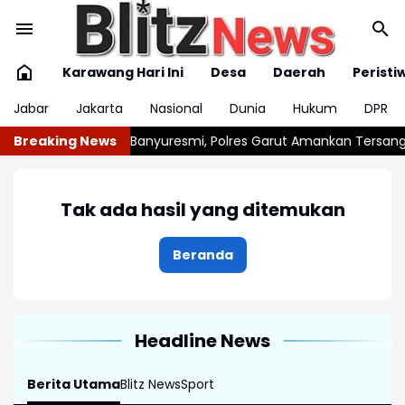
Karawang Hari Ini
Desa
Daerah
Peristi
Jabar
Jakarta
Nasional
Dunia
Hukum
DPR
i Banyuresmi, Polres Garut Amankan Tersangka Kurang dari 24
Breaking News
Tak ada hasil yang ditemukan
Beranda
Headline News
Berita Utama
Blitz News
Sport