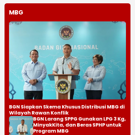
MBG
BGN Siapkan Skema Khusus Distribusi MBG di
Wilayah Rawan Konflik
BGN Larang SPPG Gunakan LPG 3 Kg,
MinyakKita, dan Beras SPHP untuk
Program MBG