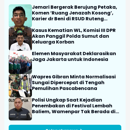
Jemari Bergerak Berujung Petaka,
Komen ‘Ruang Jenazah Kosong’,
Karier dr Beni di RSUD Ruteng
Berakhir
Kasus Kematian WL, Komisi III DPR
Akan Panggil Polda Sumut dan
Keluarga Korban
Elemen Masyarakat Deklarasikan
Jaga Jakarta untuk Indonesia
Wapres Gibran Minta Normalisasi
Sungai Dipercepat di Tengah
Pemulihan Pascabencana
Polisi Ungkap Saat Kejadian
Penembakan di Festival Lembah
Baliem, Wamenpar Tak Berada di
Lokasi