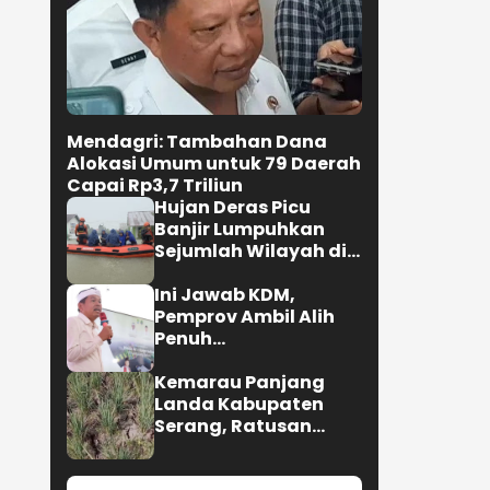
Mendagri: Tambahan Dana
Alokasi Umum untuk 79 Daerah
Capai Rp3,7 Triliun
Hujan Deras Picu
Banjir Lumpuhkan
Sejumlah Wilayah di
Kota Padang
Ini Jawab KDM,
Pemprov Ambil Alih
Penuh
Penyelenggaraan
MTQ 2027
Kemarau Panjang
Landa Kabupaten
Serang, Ratusan
Hektare Sawah
Kekeringan