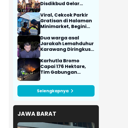
Disdikbud Gelar
Lomba Dalang Cilik
Viral, Cekcok Parkir
Gratisan di Halaman
Minimarket, Begini
Ceritanya
Dua warga asal
Jarakah Lemahduhur
Karawang Diringkus
Polisi Akibat Edarkan
Ratusan Obat
Karhutla Bromo
Terlarang
Capai 176 Hektare,
Tim Gabungan
Perkuat Pemadaman
Selengkapnya
JAWA BARAT