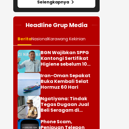
Selengkapnya
Headline Grup Media
Berita
Nasional
Karawang Kekinian
BGN Wajibkan SPPG
Kantongi Sertifikat
Higiene sebelum 10
Agustus
Iran-Oman Sepakat
Buka Kembali Selat
Hormuz 60 Hari
Ngatiyana: Tindak
Tegas Dugaan Jual
Beli Seragam di
Sekolah Cimahi
Phone Scam,
Penipuan Telepon