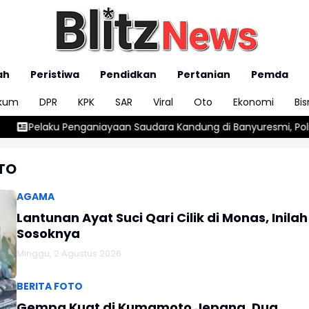
ah
Peristiwa
Pendidkan
Pertanian
Pemda
kum
DPR
KPK
SAR
Viral
Oto
Ekonomi
Bis
iayaan Saudara Kandung di Banyuresmi, Polres Garut Amankan 
OTO
AGAMA
Lantunan Ayat Suci Qari Cilik di Monas, Inilah
Sosoknya
Minggu, 2 Agustus 2026
BERITA FOTO
Gempa Kuat di Kumamoto Jepang, Dua