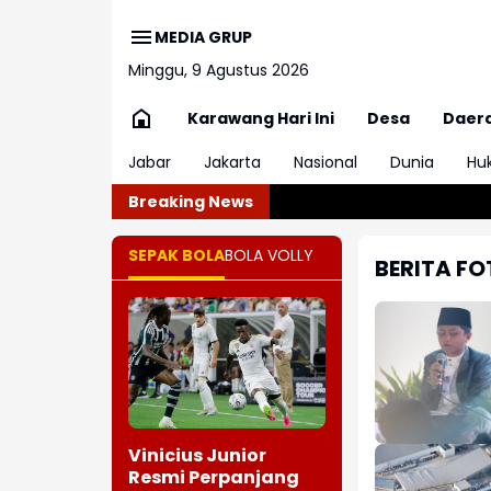
MEDIA GRUP
Minggu, 9 Agustus 2026
Karawang Hari Ini
Desa
Daer
Jabar
Jakarta
Nasional
Dunia
Hu
Breaking News
Pelaku Pengan
SEPAK BOLA
BOLA VOLLY
BERITA F
Vinicius Junior
Resmi Perpanjang