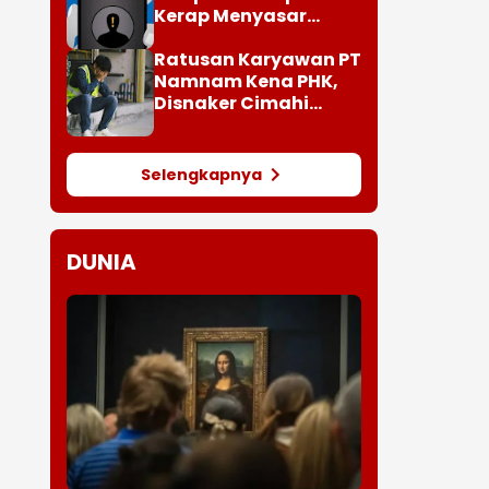
Kerap Menyasar
Target Lansia
Ratusan Karyawan PT
Namnam Kena PHK,
Disnaker Cimahi
Turun Tangan
Selengkapnya
DUNIA